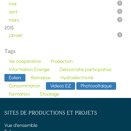
mai
1
avril
1
mars
1
2015
janvier
1
Tags
Vie coopérative
Production
Information Énergie
Démocratie participative
Éolien
Biomasse
Hydroélectricité
Consommation
Videos EZ
Photovoltaïque
Formation
Stockage
SITES DE PRODUCTIONS ET PROJETS
Vue d'ensemble