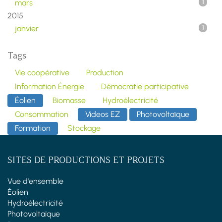
mars
1
2015
janvier
1
Tags
Vie coopérative
Production
Information Énergie
Démocratie participative
Éolien
Biomasse
Hydroélectricité
Consommation
Videos EZ
Photovoltaïque
Formation
Stockage
SITES DE PRODUCTIONS ET PROJETS
Vue d'ensemble
Éolien
Hydroélectricité
Photovoltaïque