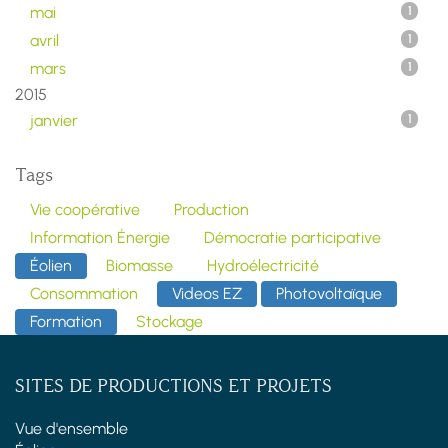
mai
1
avril
1
mars
1
2015
janvier
1
Tags
Vie coopérative
Production
Information Énergie
Démocratie participative
Éolien
Biomasse
Hydroélectricité
Consommation
Videos EZ
Photovoltaïque
Formation
Stockage
SITES DE PRODUCTIONS ET PROJETS
Vue d'ensemble