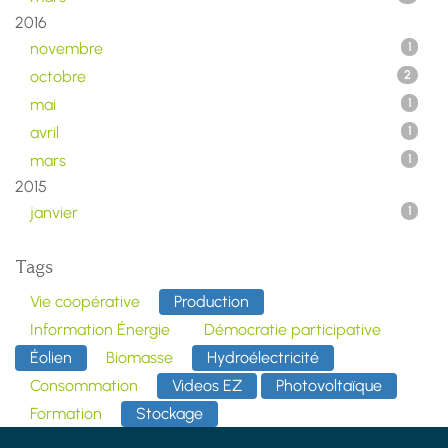
2016
novembre
1
octobre
2
mai
1
avril
1
mars
1
2015
janvier
1
Tags
Vie coopérative
Production
Information Énergie
Démocratie participative
Éolien
Biomasse
Hydroélectricité
Consommation
Videos EZ
Photovoltaïque
Formation
Stockage