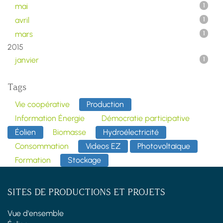
mai
1
avril
1
mars
1
2015
janvier
1
Tags
Vie coopérative
Production
Information Énergie
Démocratie participative
Éolien
Biomasse
Hydroélectricité
Consommation
Videos EZ
Photovoltaïque
Formation
Stockage
SITES DE PRODUCTIONS ET PROJETS
Vue d'ensemble