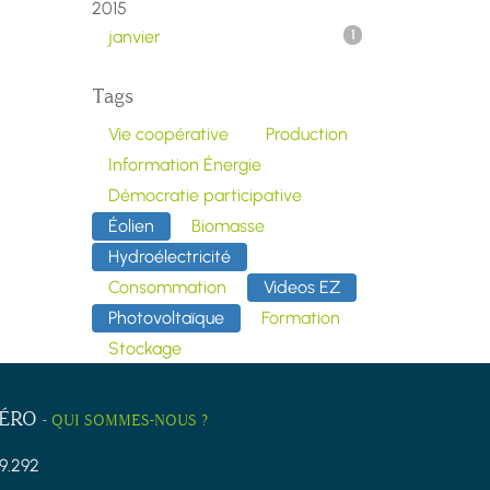
2015
janvier
1
Tags
Vie coopérative
Production
Information Énergie
Démocratie participative
Éolien
Biomasse
Hydroélectricité
Consommation
Videos EZ
Photovoltaïque
Formation
Stockage
ZÉRO
-
QUI SOMMES-NOUS ?
9.292