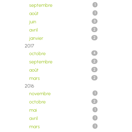
septembre
1
août
1
juin
3
avril
2
janvier
2
2017
octobre
4
septembre
2
août
2
mars
2
2016
novembre
1
octobre
2
mai
1
avril
1
mars
1