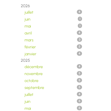
2026
juillet
4
juin
1
mai
1
avril
4
mars
3
février
5
janvier
4
2025
décembre
4
novembre
5
octobre
5
septembre
5
juillet
4
juin
5
mai
5