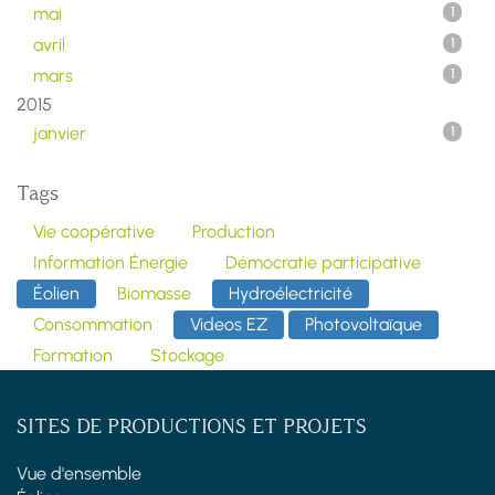
mai
1
avril
1
mars
1
2015
janvier
1
Tags
Vie coopérative
Production
Information Énergie
Démocratie participative
Éolien
Biomasse
Hydroélectricité
Consommation
Videos EZ
Photovoltaïque
Formation
Stockage
SITES DE PRODUCTIONS ET PROJETS
Vue d'ensemble