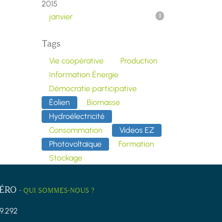
2015
janvier
1
Tags
Vie coopérative
Production
Information Énergie
Démocratie participative
Éolien
Biomasse
Hydroélectricité
Consommation
Videos EZ
Photovoltaïque
Formation
Stockage
ZÉRO
-
QUI SOMMES-NOUS ?
9.292