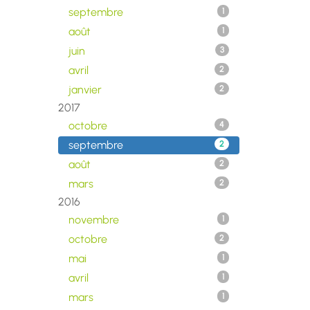
septembre
1
août
1
juin
3
avril
2
janvier
2
2017
octobre
4
septembre
2
août
2
mars
2
2016
novembre
1
octobre
2
mai
1
avril
1
mars
1