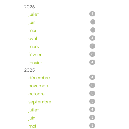
2026
juillet
4
juin
1
mai
1
avril
4
mars
3
février
5
janvier
4
2025
décembre
4
novembre
5
octobre
5
septembre
5
juillet
4
juin
5
mai
5