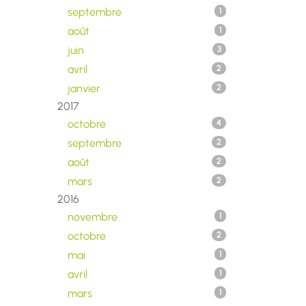
septembre
1
août
1
juin
3
avril
2
janvier
2
2017
octobre
4
septembre
2
août
2
mars
2
2016
novembre
1
octobre
2
mai
1
avril
1
mars
1