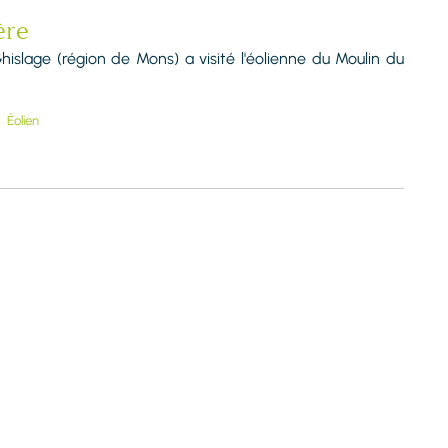
ère
slage (région de Mons) a visité l'éolienne du Moulin du
Éolien