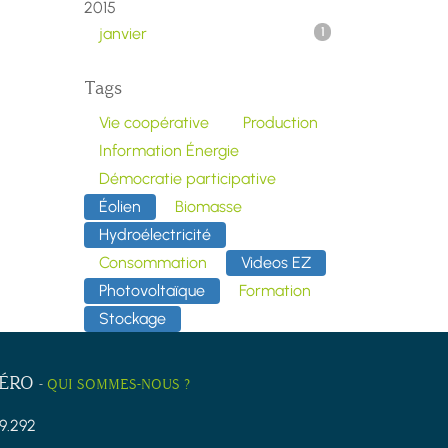
2015
janvier
1
Tags
Vie coopérative
Production
Information Énergie
Démocratie participative
Éolien
Biomasse
Hydroélectricité
Consommation
Videos EZ
Photovoltaïque
Formation
Stockage
ZÉRO
-
QUI SOMMES-NOUS ?
9.292