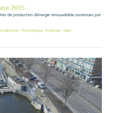
stre 2025
nités de production d’énergie renouvelable soutenues par
droélectricité
Photovoltaïque
Production
Éolien