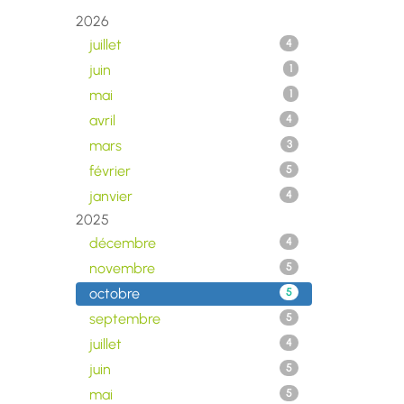
2026
juillet
4
juin
1
mai
1
avril
4
mars
3
février
5
janvier
4
2025
décembre
4
novembre
5
octobre
5
septembre
5
juillet
4
juin
5
mai
5