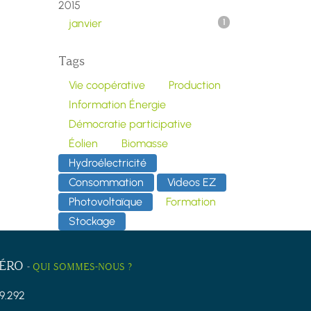
2015
janvier
1
Tags
Vie coopérative
Production
Information Énergie
Démocratie participative
Éolien
Biomasse
Hydroélectricité
Consommation
Videos EZ
Photovoltaïque
Formation
Stockage
ZÉRO
-
QUI SOMMES-NOUS ?
9.292