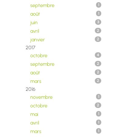
septembre
1
août
1
juin
3
avril
2
janvier
2
2017
octobre
4
septembre
2
août
2
mars
2
2016
novembre
1
octobre
2
mai
1
avril
1
mars
1