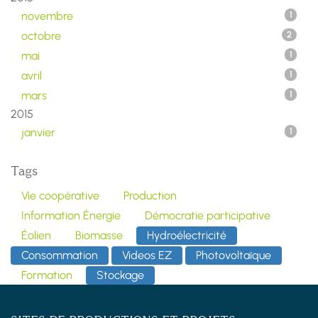
novembre
1
octobre
2
mai
1
avril
1
mars
1
2015
janvier
1
Tags
Vie coopérative
Production
Information Énergie
Démocratie participative
Éolien
Biomasse
Hydroélectricité
Consommation
Videos EZ
Photovoltaïque
Formation
Stockage