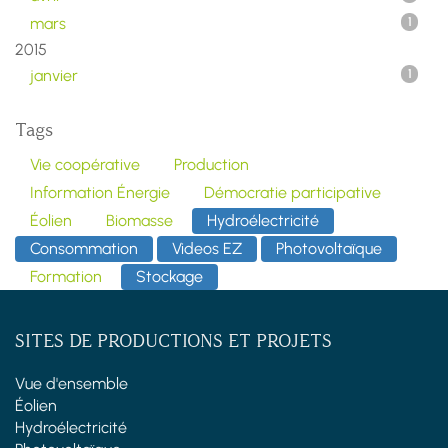
mars
1
2015
janvier
1
Tags
Vie coopérative
Production
Information Énergie
Démocratie participative
Éolien
Biomasse
Hydroélectricité
Consommation
Videos EZ
Photovoltaïque
Formation
Stockage
SITES DE PRODUCTIONS ET PROJETS
Vue d'ensemble
Éolien
Hydroélectricité