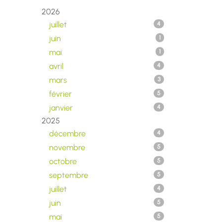
2026
juillet
4
juin
1
mai
1
avril
4
mars
3
février
5
janvier
4
2025
décembre
4
novembre
5
octobre
5
septembre
5
juillet
4
juin
5
mai
5