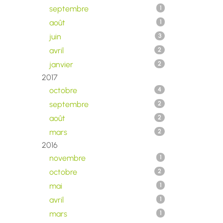
septembre
1
août
1
juin
3
avril
2
janvier
2
2017
octobre
4
septembre
2
août
2
mars
2
2016
novembre
1
octobre
2
mai
1
avril
1
mars
1