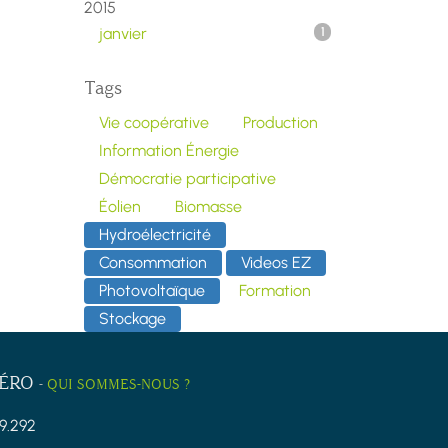
2015
janvier
1
Tags
Vie coopérative
Production
Information Énergie
Démocratie participative
Éolien
Biomasse
Hydroélectricité
Consommation
Videos EZ
Photovoltaïque
Formation
Stockage
ZÉRO
-
QUI SOMMES-NOUS ?
9.292