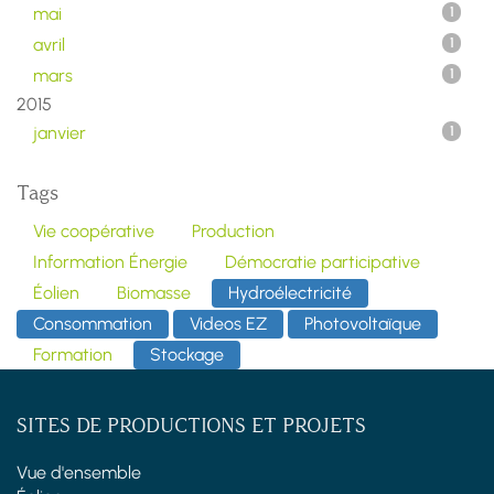
mai
1
avril
1
mars
1
2015
janvier
1
Tags
Vie coopérative
Production
Information Énergie
Démocratie participative
Éolien
Biomasse
Hydroélectricité
Consommation
Videos EZ
Photovoltaïque
Formation
Stockage
SITES DE PRODUCTIONS ET PROJETS
Vue d'ensemble