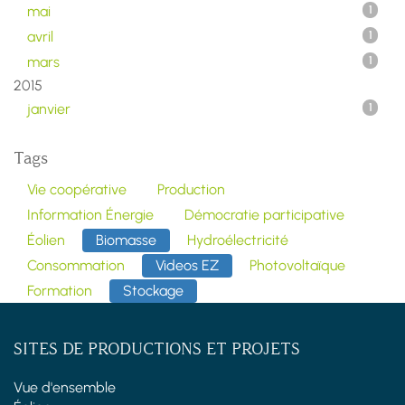
mai
1
avril
1
mars
1
2015
janvier
1
Tags
Vie coopérative
Production
Information Énergie
Démocratie participative
Éolien
Biomasse
Hydroélectricité
Consommation
Videos EZ
Photovoltaïque
Formation
Stockage
SITES DE PRODUCTIONS ET PROJETS
Vue d'ensemble