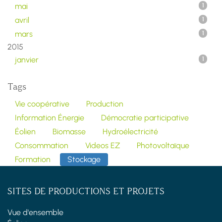
mai
1
avril
1
mars
1
2015
janvier
1
Tags
Vie coopérative
Production
Information Énergie
Démocratie participative
Éolien
Biomasse
Hydroélectricité
Consommation
Videos EZ
Photovoltaïque
Formation
Stockage
SITES DE PRODUCTIONS ET PROJETS
Vue d'ensemble