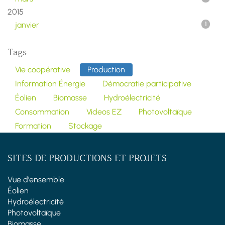
2015
janvier
1
Tags
Vie coopérative
Production
Information Énergie
Démocratie participative
Éolien
Biomasse
Hydroélectricité
Consommation
Videos EZ
Photovoltaïque
Formation
Stockage
SITES DE PRODUCTIONS ET PROJETS
Vue d'ensemble
Éolien
Hydroélectricité
Photovoltaïque
Biomasse