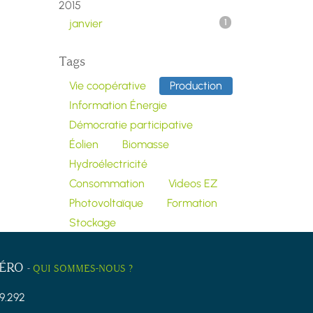
2015
janvier
1
Tags
Vie coopérative
Production
Information Énergie
Démocratie participative
Éolien
Biomasse
Hydroélectricité
Consommation
Videos EZ
Photovoltaïque
Formation
Stockage
ZÉRO
-
QUI SOMMES-NOUS ?
9.292