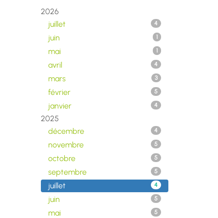
2026
juillet
4
juin
1
mai
1
avril
4
mars
3
février
5
janvier
4
2025
décembre
4
novembre
5
octobre
5
septembre
5
juillet
4
juin
5
mai
5