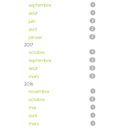
septembre
1
août
1
juin
3
avril
2
janvier
2
2017
octobre
4
septembre
2
août
2
mars
2
2016
novembre
1
octobre
2
mai
1
avril
1
mars
1