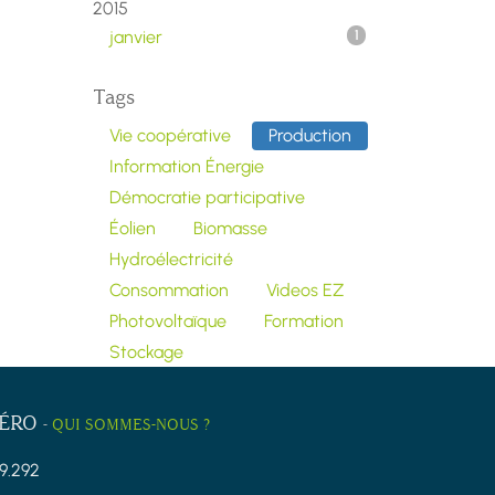
2015
janvier
1
Tags
Vie coopérative
Production
Information Énergie
Démocratie participative
Éolien
Biomasse
Hydroélectricité
Consommation
Videos EZ
Photovoltaïque
Formation
Stockage
ZÉRO
-
QUI SOMMES-NOUS ?
9.292