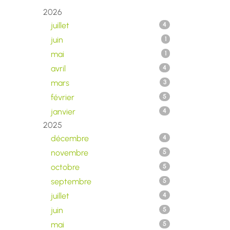
2026
juillet
4
juin
1
mai
1
avril
4
mars
3
février
5
janvier
4
2025
décembre
4
novembre
5
octobre
5
septembre
5
juillet
4
juin
5
mai
5