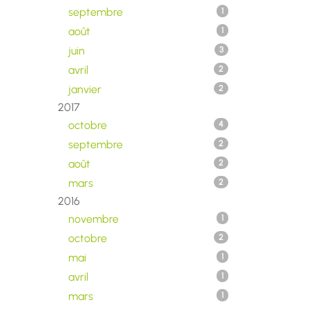
septembre
1
août
1
juin
3
avril
2
janvier
2
2017
octobre
4
septembre
2
août
2
mars
2
2016
novembre
1
octobre
2
mai
1
avril
1
mars
1