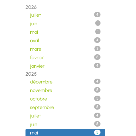
2026
juillet
4
juin
1
mai
1
avril
4
mars
3
février
5
janvier
4
2025
décembre
4
novembre
5
octobre
5
septembre
5
juillet
4
juin
5
mai
5