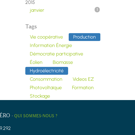
2015
janvier
1
Tags
Vie coopérative
Production
Information Énergie
Démocratie participative
Éolien
Biomasse
Hydroélectricité
Consommation
Videos EZ
Photovoltaïque
Formation
Stockage
ZÉRO
-
QUI SOMMES-NOUS ?
9.292