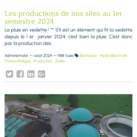
Les productions de nos sites au 1er
semestre 2024
La pluie en vedette ! ** S’il est un élément qui fit la vedette
depuis le 1 er janvier 2024, c’est bien la pluie. C’est donc
par la production des...
Administrator
—
août 2024
— 988 Vues
Biomasse
Hydroélectricité
Photovoltaïque
Production
Éolien