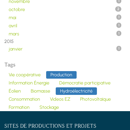
novembre
1
octobre
2
mai
1
avril
1
mars
1
2015
janvier
1
Tags
Vie coopérative
Production
Information Énergie
Démocratie participative
Éolien
Biomasse
Hydroélectricité
Consommation
Videos EZ
Photovoltaïque
Formation
Stockage
SITES DE PRODUCTIONS ET PROJETS