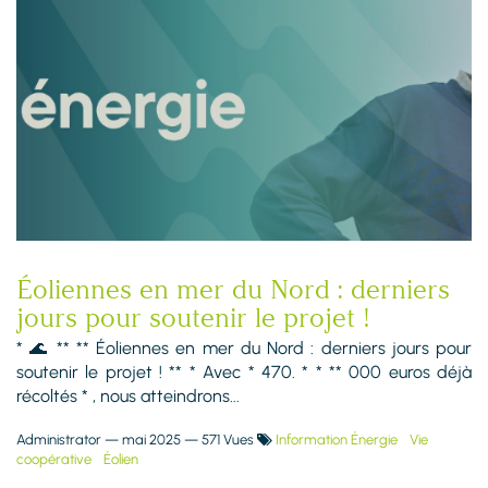
Éoliennes en mer du Nord : derniers
jours pour soutenir le projet !
* 🌊 ** ** Éoliennes en mer du Nord : derniers jours pour
soutenir le projet ! ** * Avec * 470. * * ** 000 euros déjà
récoltés * , nous atteindrons...
Administrator
—
mai 2025
— 571 Vues
Information Énergie
Vie
coopérative
Éolien