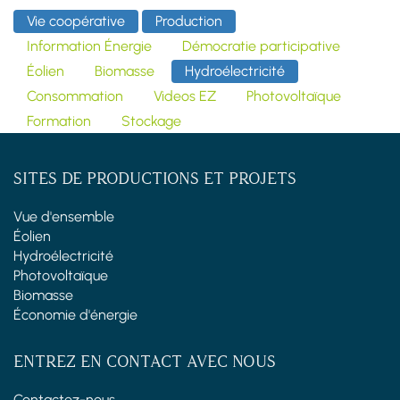
Vie coopérative
Production
Information Énergie
Démocratie participative
Éolien
Biomasse
Hydroélectricité
Consommation
Videos EZ
Photovoltaïque
Formation
Stockage
SITES DE PRODUCTIONS ET PROJETS
Vue d'ensemble
Éolien
Hydroélectricité
Photovoltaïque
Biomasse
Économie d'énergie
ENTREZ EN CONTACT AVEC NOUS
Contactez-nous