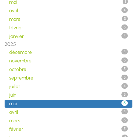
mai
1
avril
4
mars
3
février
5
janvier
4
2025
décembre
4
novembre
5
octobre
5
septembre
5
juillet
4
juin
5
mai
5
avril
4
mars
5
février
5