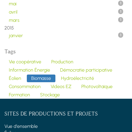
mai
1
avril
1
mars
1
2015
janvier
1
Tags
Vie coopérative
Production
Information Énergie
Démocratie participative
Éolien
Biomasse
Hydroélectricité
Consommation
Videos EZ
Photovoltaïque
Formation
Stockage
SITES DE PRODUCTIONS ET PROJETS
Vue d'ensemble